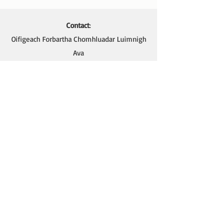
Contact
:
Oifigeach Forbartha Chomhluadar Luimnigh
Ava
089 4106637
or at
eolas@comhluadarluimnigh.ie
Ava - Oifigeach Forbartha na Gaeilge,
Oifig Chomhluadar Luimnigh
Seomra 4 (Thuas Staighre),
18 Sráid Thomáis,
Cathair Luimnigh.
Ráiteas Um Chumhdach leanaí