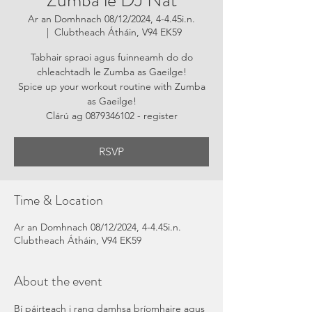
Zumba le DJ Nat
Ar an Domhnach 08/12/2024, 4-4.45i.n.
  |  
Clubtheach Átháin, V94 EK59
Tabhair spraoi agus fuinneamh do do
chleachtadh le Zumba as Gaeilge!
Spice up your workout routine with Zumba
as Gaeilge!
Clárú ag 0879346102 - register
RSVP
Time & Location
Ar an Domhnach 08/12/2024, 4-4.45i.n.
Clubtheach Átháin, V94 EK59
About the event
Bí páirteach i rang damhsa bríomhaire agus 