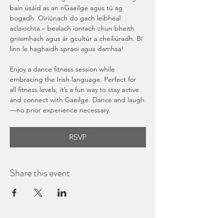
bain úsáid as an nGaeilge agus tú ag 
bogadh. Oiriúnach do gach leibhéal 
aclaíochta – bealach iontach chun bheith 
gníomhach agus ár gcultúr a cheiliúradh. Bí 
linn le haghaidh spraoi agus damhsa!
Enjoy a dance fitness session while 
embracing the Irish language. Perfect for 
all fitness levels, it’s a fun way to stay active 
and connect with Gaeilge. Dance and laugh
—no prior experience necessary.
RSVP
Share this event