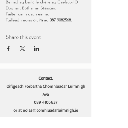
Beimid ag bailiú le chéile ag Gaelscoil Ó 
Doghair, Bóthar an Stáisiúin. 
Fáilte roimh gach einne.
Tuilleadh eolas ó 
Jim 
ag 
087 9082568.
Share this event
Contact
:
Oifigeach Forbartha Chomhluadar Luimnigh
Ava
089 4106637
or at
eolas@comhluadarluimnigh.ie