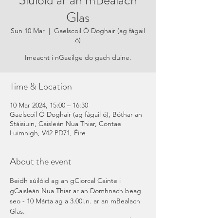
Siúlóid ar an mBealach
Glas
Sun 10 Mar
  |  
Gaelscoil Ó Doghair (ag fágail
ó)
Imeacht i nGaeilge do gach duine.
Time & Location
10 Mar 2024, 15:00 – 16:30
Gaelscoil Ó Doghair (ag fágail ó), Bóthar an
Stáisiuin, Caisleán Nua Thiar, Contae
Luimnigh, V42 PD71, Éire
About the event
Beidh súilóid ag an gCiorcal Cainte i 
gCaisleán Nua Thiar ar an Domhnach beag 
seo - 10 Márta ag a 3.00i.n. ar an mBealach 
Glas.  