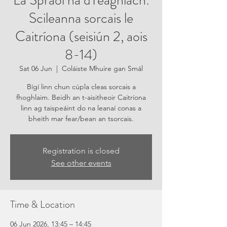
Lá Spraoi na dTeaghlach:
Scileanna sorcais le
Caitríona (seisiún 2, aois
8-14)
Sat 06 Jun
  |  
Coláiste Mhuire gan Smál
Bígí linn chun cúpla cleas sorcais a
fhoghlaim. Beidh an t-aisitheoir Caitríona
linn ag taispeáint do na leanaí conas a
bheith mar fear/bean an tsorcais.
Registration is closed
See other events
Time & Location
06 Jun 2026, 13:45 – 14:45