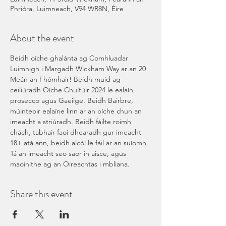
Phrióra, Luimneach, V94 WR8N, Éire
About the event
Beidh oíche ghalánta ag Comhluadar 
Luimnigh i Margadh Wickham Way ar an 20 
Meán an Fhómhair! Beidh muid ag 
ceiliúradh Oíche Chultúir 2024 le ealaín, 
prosecco agus Gaeilge. Beidh Bairbre, 
múinteoir ealaíne linn ar an oíche chun an 
imeacht a striúradh. Beidh fáilte roimh 
chách, tabhair faoi dhearadh gur imeacht 
18+ atá ann, beidh alcól le fáil ar an suíomh. 
Tá an imeacht seo saor in aisce, agus 
maoinithe ag an Oireachtas i mbliana. 
Share this event