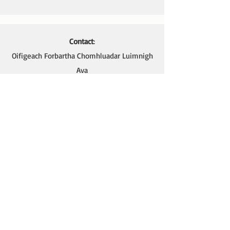
Contact
:
Oifigeach Forbartha Chomhluadar Luimnigh
Ava
089 4106637
or at
eolas@comhluadarluimnigh.ie
Ava - Oifigeach Forbartha na Gaeilge,
Oifig Chomhluadar Luimnigh
Seomra 4 (Thuas Staighre),
18 Sráid Thomáis,
Cathair Luimnigh.
Ráiteas Um Chumhdach leanaí