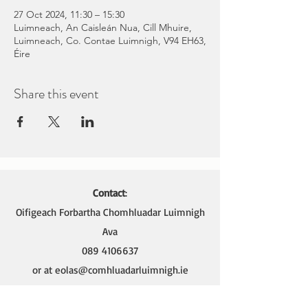
27 Oct 2024, 11:30 – 15:30
Luimneach, An Caisleán Nua, Cill Mhuire,
Luimneach, Co. Contae Luimnigh, V94 EH63,
Éire
Share this event
Contact
:
Oifigeach Forbartha Chomhluadar Luimnigh
Ava
089 4106637
or at
eolas@comhluadarluimnigh.ie