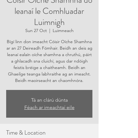
Cóisir Oíche Shamhna do
leanaí le Comhluadar
Luimnigh
Sun 27 Oct
  |  
Luimneach
Bígí linn don imeacht Cóisir Oíche Shamhna
ar an 27 Deireadh Fómhair. Beidh an deis ag
leanaí ealaín oíche shamhna a chruthú, páirt
a ghlacadh sna cluichí, agus dar ndóigh
feistis bréige a chaitheamh. Beidh an
Ghaeilge teanga labhraithe ag an imeacht.
Beidh maoirseacht an chaomhnóra.
Tá an clárú dúnta
Féach ar imeachtaí eile
Time & Location