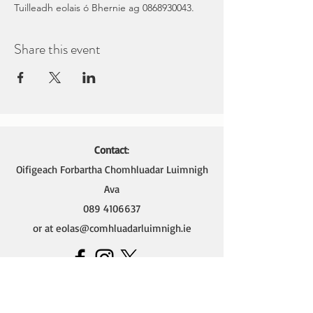
Tuilleadh eolais ó Bhernie ag 0868930043.
Share this event
Contact
:
Oifigeach Forbartha Chomhluadar Luimnigh
Ava
089 4106637
or at
eolas@comhluadarluimnigh.ie
Ava - Oifigeach Forbartha na Gaeilge,
Oifig Chomhluadar Luimnigh