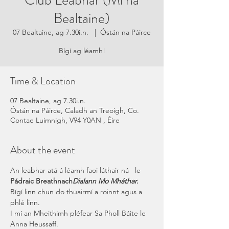
Club Leabhar (Mí na
Bealtaine)
07 Bealtaine, ag 7.30i.n.
  |  
Óstán na Páirce
Time & Location
07 Bealtaine, ag 7.30i.n.
Óstán na Páirce, Caladh an Treoigh, Co.
Contae Luimnigh, V94 Y0AN , Éire
About the event
An leabhar atá á léamh faoi láthair ná 
  le 
Pádraic Breathnach
Dialann Mo Mháthar
.
Bígí linn chun do thuairmí a roinnt agus a 
phlé linn.
I mí an Mheithimh pléfear Sa Pholl Báite le 
Anna Heussaff.