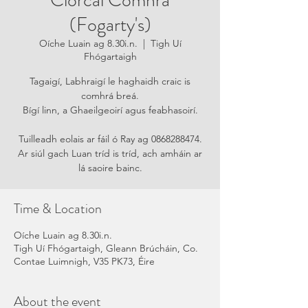
Ciorcal Comhrá
(Fogarty's)
Oíche Luain ag 8.30i.n.
  |  
Tigh Uí
Fhógartaigh
Tagaigí, Labhraigí le haghaidh craic is
comhrá breá.
Bígí linn, a Ghaeilgeoirí agus feabhasoirí.
Tuilleadh eolais ar fáil ó Ray ag 0868288474.
Ar siúl gach Luan tríd is tríd, ach amháin ar
lá saoire bainc.
Time & Location
Oíche Luain ag 8.30i.n.
Tigh Uí Fhógartaigh, Gleann Brúcháin, Co.
Contae Luimnigh, V35 PK73, Éire
About the event