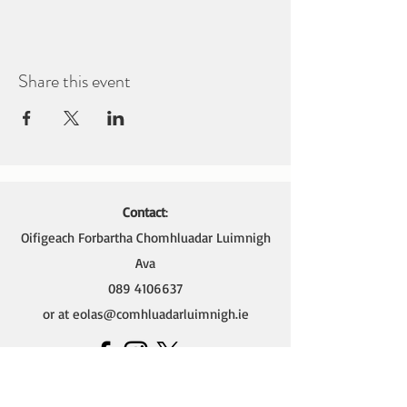
Share this event
Contact
:
Oifigeach Forbartha Chomhluadar Luimnigh
Ava
089 4106637
or at
eolas@comhluadarluimnigh.ie
Ava - Oifigeach Forbartha na Gaeilge,