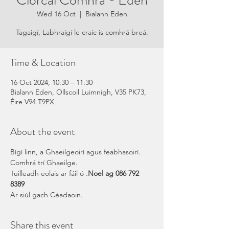
Ciorcal Comhrá - Eden
Wed 16 Oct
  |  
Bialann Eden
Tagaigí, Labhraigí le craic is comhrá breá.
Time & Location
16 Oct 2024, 10:30 – 11:30
Bialann Eden, Ollscoil Luimnigh, V35 PK73,
Éire V94 T9PX
About the event
Bígí linn, a Ghaeilgeoirí agus feabhasoirí. 
Comhrá trí Ghaeilge.
Tuilleadh eolais ar fáil ó 
.
Noel ag 086 792 
8389
Ar siúl gach Céadaoin.
Share this event