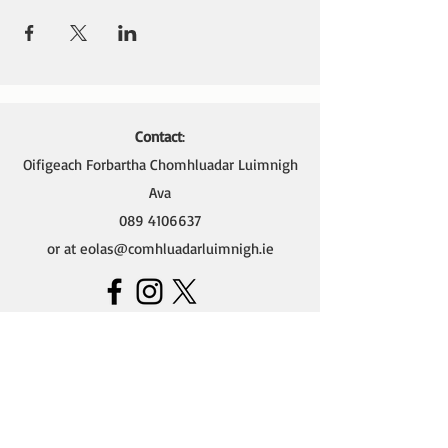
Contact
:
Oifigeach Forbartha Chomhluadar Luimnigh
Ava
089 4106637
or at
eolas@comhluadarluimnigh.ie
Ava - Oifigeach Forbartha na Gaeilge,
Oifig Chomhluadar Luimnigh
Seomra 4 (Thuas Staighre),
18 Sráid Thomáis,
Cathair Luimnigh.