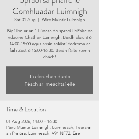
Spraoi sa pháirc le
Comhluadar Luimnigh
Sat 01 Aug
  |  
Páirc Muintir Luimnigh
Bígí linn ar an 1 Lúnasa do spraoi i bPáirc na
ndaoine Chathair Luimnigh. Beidh cluichí ó
14:00-15:00 agus ansin soláistí éadroma ar
fáil i Zest ó 15:00-16:30. Beidh fáilte roimh
chách!
Tá clárúchán dúnta
Féach ar imeachtaí eile
Time & Location
01 Aug 2026, 14:00 – 16:30
Páirc Muintir Luimnigh, Luimneach, Fearann
an Phrióra, Luimneach, V94 NF72, Éire