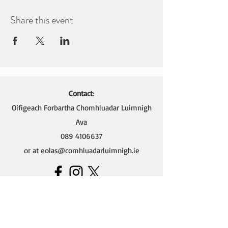
Share this event
Contact
:
Oifigeach Forbartha Chomhluadar Luimnigh
Ava
089 4106637
or at
eolas@comhluadarluimnigh.ie
Ava - Oifigeach Forbartha na Gaeilge,
Oifig Chomhluadar Luimnigh
Seomra 4 (Thuas Staighre),