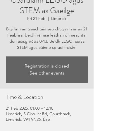
Ceardlann LEGO agus
STEM as Gaeilge
Fri 21 Feb
  |  
Limerick
Bígí linn an tseachtain seo chugainn ar an 21
Feabhra, beidh réimse leathan d'imeachtaí
don aoisghrúpa 0-13. Beidh LEGO, cúrsa
STEM agus cúinne spraoi freisin!
Registration is closed
See other events
Time & Location
21 Feb 2025, 01:00 – 12:10
Limerick, S Circular Rd, Courtbrack,
Limerick, V94 VN26, Éire