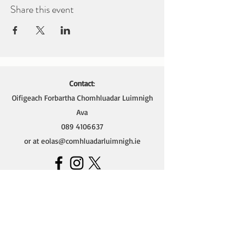
Share this event
Contact
:
Oifigeach Forbartha Chomhluadar Luimnigh
Ava
089 4106637
or at
eolas@comhluadarluimnigh.ie
Ava - Oifigeach Forbartha na Gaeilge,
Oifig Chomhluadar Luimnigh
Seomra 4 (Thuas Staighre),
18 Sráid Thomáis,