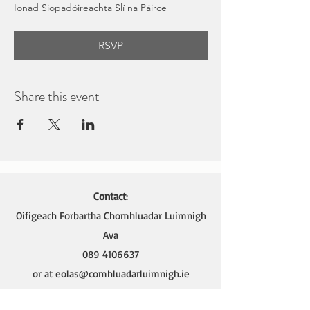
Ionad Siopadóireachta Slí na Páirce
RSVP
Share this event
Contact
:
Oifigeach Forbartha Chomhluadar Luimnigh
Ava
089 4106637
or at
eolas@comhluadarluimnigh.ie