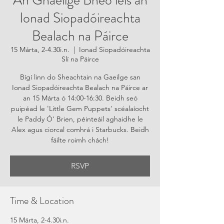
An Ghaeilge Bheo leis an
Ionad Siopadóireachta
Bealach na Páirce
15 Márta, 2-4.30i.n.
  |  
Ionad Siopadóireachta
Slí na Páirce
Bígí linn do Sheachtain na Gaeilge san
Ionad Siopadóireachta Bealach na Páirce ar
an 15 Márta ó 14:00-16:30. Beidh seó
puipéad le 'Little Gem Puppets' scéalaíocht
le Paddy Ó' Brien, péinteáil aghaidhe le
Alex agus ciorcal comhrá i Starbucks. Beidh
fáilte roimh chách!
RSVP
Time & Location
15 Márta, 2-4.30i.n.