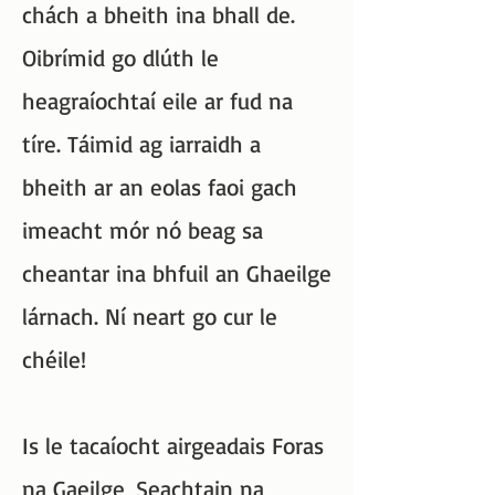
chách a bheith ina bhall de.
Oibrímid go dlúth le
heagraíochtaí eile ar fud na
tíre. Táimid ag iarraidh a
bheith ar an eolas faoi gach
imeacht mór nó beag sa
cheantar ina bhfuil an Ghaeilge
lárnach. Ní neart go cur le
chéile!
Is le tacaíocht airgeadais Foras
na Gaeilge, Seachtain na