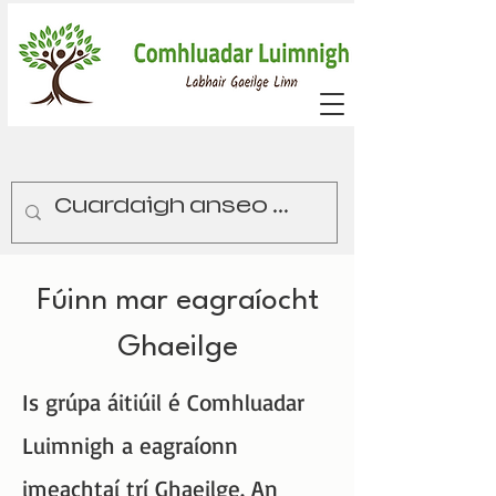
Fúinn mar eagraíocht
Ghaeilge
Is grúpa áitiúil é Comhluadar
Luimnigh a eagraíonn
imeachtaí trí Ghaeilge. An