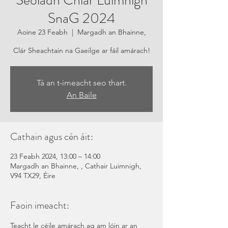
Seoladh Chlár Luimnigh
SnaG 2024
Aoine 23 Feabh
  |  
Margadh an Bhainne,
Clár Sheachtain na Gaeilge ar fáil amárach!
Tá an t-imeacht seo thart.
An Baile
Cathain agus cén áit:
23 Feabh 2024, 13:00 – 14:00
Margadh an Bhainne, , Cathair Luimnigh,
V94 TX29, Éire
Faoin imeacht:
Teacht le céile amárach ag am lóin ar an 