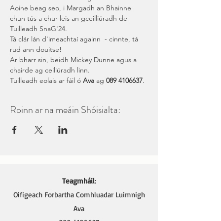
Aoine beag seo, i Margadh an Bhainne 
chun tús a chur leis an gceilliúradh de 
Tuilleadh SnaG'24.
Tá clár lán d'imeachtaí againn  - cinnte, tá 
rud ann douitse!
Ar bharr sin, beidh Mickey Dunne agus a 
chairde ag ceiliúradh linn.
Tuilleadh eolais ar fáil ó 
Ava 
ag 
089 4106637
.
Roinn ar na meáin Shóisialta:
Teagmháil
:
Oifigeach Forbartha Comhluadar Luimnigh
Ava