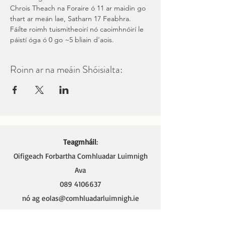
Chrois Theach na Foraire ó 11 ar maidin go 
thart ar meán lae, Satharn 17 Feabhra.
Fáilte roimh tuismitheoirí nó caoimhnóirí le 
páistí óga ó 0 go ~5 bliain d'aois.
Roinn ar na meáin Shóisialta:
Teagmháil
:
Oifigeach Forbartha Comhluadar Luimnigh
Ava
089 4106637
nó ag
eolas@comhluadarluimnigh.ie