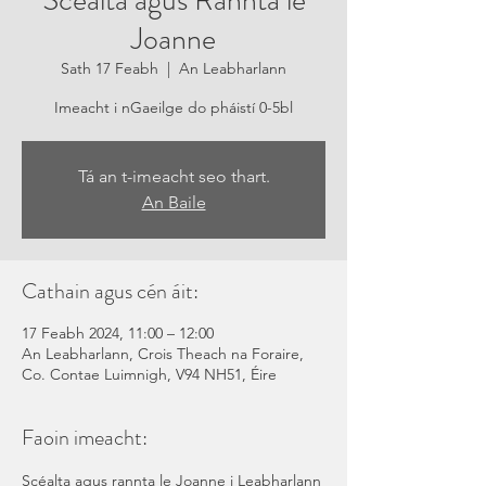
Scéalta agus Rannta le
Joanne
Sath 17 Feabh
  |  
An Leabharlann
Imeacht i nGaeilge do pháistí 0-5bl
Tá an t-imeacht seo thart.
An Baile
Cathain agus cén áit:
17 Feabh 2024, 11:00 – 12:00
An Leabharlann, Crois Theach na Foraire,
Co. Contae Luimnigh, V94 NH51, Éire
Faoin imeacht:
Scéalta agus rannta le Joanne i Leabharlann 