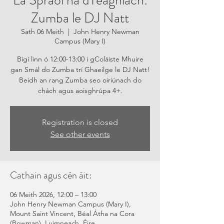
Lá Spraoi na dTeaghlach:
Zumba le DJ Natt
Sath 06 Meith
  |  
John Henry Newman
Campus (Mary I)
Bígí linn ó 12:00-13:00 i gColáiste Mhuire
gan Smál do Zumba trí Ghaeilge le DJ Natt!
Beidh an rang Zumba seo oiriúnach do
chách agus aoisghrúpa 4+.
Registration is closed
See other events
Cathain agus cén áit:
06 Meith 2026, 12:00 – 13:00
John Henry Newman Campus (Mary I),
Mount Saint Vincent, Béal Átha na Cora
(Bowman), Luimneach, Éire