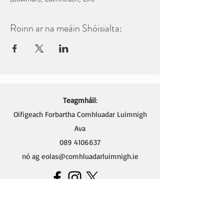
Roinn ar na meáin Shóisialta:
Teagmháil
:
Oifigeach Forbartha Comhluadar Luimnigh
Ava
089 4106637
nó ag
eolas@comhluadarluimnigh.ie
Ava - Oifigeach Forbartha na Gaeilge,
Oifig Chomhluadar Luimnigh