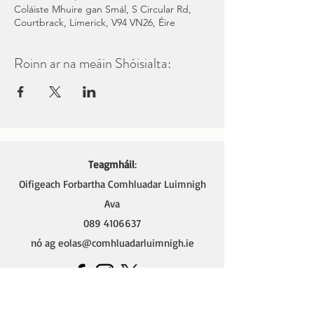
Coláiste Mhuire gan Smál, S Circular Rd,
Courtbrack, Limerick, V94 VN26, Éire
Roinn ar na meáin Shóisialta:
Teagmháil
:
Oifigeach Forbartha Comhluadar Luimnigh
Ava
089 4106637
nó ag
eolas@comhluadarluimnigh.ie
Ava - Oifigeach Forbartha na Gaeilge,