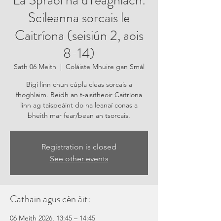
Lá Spraoi na dTeaghlach:
Scileanna sorcais le
Caitríona (seisiún 2, aois
8-14)
Sath 06 Meith
  |  
Coláiste Mhuire gan Smál
Bígí linn chun cúpla cleas sorcais a
fhoghlaim. Beidh an t-aisitheoir Caitríona
linn ag taispeáint do na leanaí conas a
bheith mar fear/bean an tsorcais.
Registration is closed
See other events
Cathain agus cén áit:
06 Meith 2026, 13:45 – 14:45