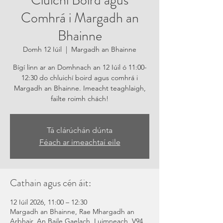
Cluichí Boird agus
Comhrá i Margadh an
Bhainne
Domh 12 Iúil
  |  
Margadh an Bhainne
Bígí linn ar an Domhnach an 12 Iúil ó 11:00-
12:30 do chluichí boird agus comhrá i
Margadh an Bhainne. Imeacht teaghlaigh,
failte roimh chách!
Tá clárúchán dúnta
Féach ar imeachtaí eile
Cathain agus cén áit:
12 Iúil 2026, 11:00 – 12:30
Margadh an Bhainne, Rae Mhargadh an
Arbhair, An Baile Gaelach, Luimneach, V94