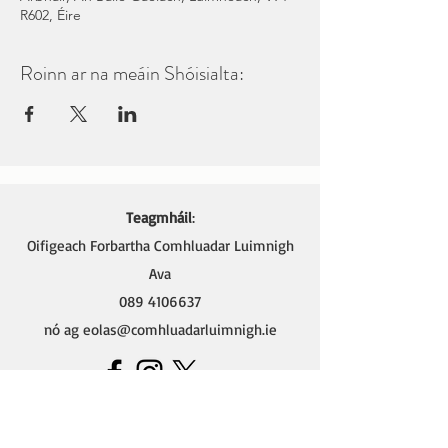
R602, Éire
Roinn ar na meáin Shóisialta:
Teagmháil
:
Oifigeach Forbartha Comhluadar Luimnigh
Ava
089 4106637
nó ag
eolas@comhluadarluimnigh.ie
Ava - Oifigeach Forbartha na Gaeilge,
Oifig Chomhluadar Luimnigh