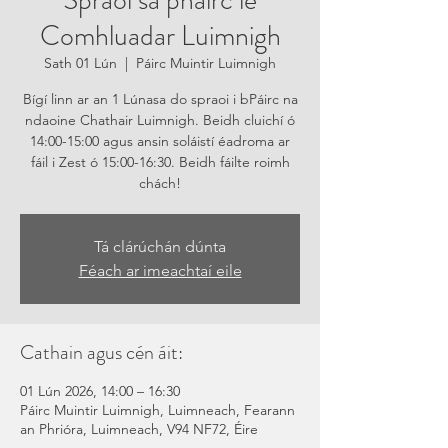
Spraoi sa pháirc le
Comhluadar Luimnigh
Sath 01 Lún
  |  
Páirc Muintir Luimnigh
Bígí linn ar an 1 Lúnasa do spraoi i bPáirc na
ndaoine Chathair Luimnigh. Beidh cluichí ó
14:00-15:00 agus ansin soláistí éadroma ar
fáil i Zest ó 15:00-16:30. Beidh fáilte roimh
chách!
Tá clárúchán dúnta
Féach ar imeachtaí eile
Cathain agus cén áit:
01 Lún 2026, 14:00 – 16:30
Páirc Muintir Luimnigh, Luimneach, Fearann
an Phrióra, Luimneach, V94 NF72, Éire