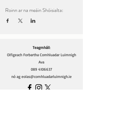
Roinn ar na meáin Shóisialta:
Teagmháil
:
Oifigeach Forbartha Comhluadar Luimnigh
Ava
089 4106637
nó ag
eolas@comhluadarluimnigh.ie
Ava - Oifigeach Forbartha na Gaeilge,
Oifig Chomhluadar Luimnigh
Seomra 4 (Thuas Staighre),