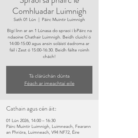
Spraoi sa pháirc le
Comhluadar Luimnigh
Sath 01 Lún
  |  
Páirc Muintir Luimnigh
Bígí linn ar an 1 Lúnasa do spraoi i bPáirc na
ndaoine Chathair Luimnigh. Beidh cluichí ó
14:00-15:00 agus ansin soláistí éadroma ar
fáil i Zest ó 15:00-16:30. Beidh fáilte roimh
chách!
Tá clárúchán dúnta
Féach ar imeachtaí eile
Cathain agus cén áit:
01 Lún 2026, 14:00 – 16:30
Páirc Muintir Luimnigh, Luimneach, Fearann
an Phrióra, Luimneach, V94 NF72, Éire