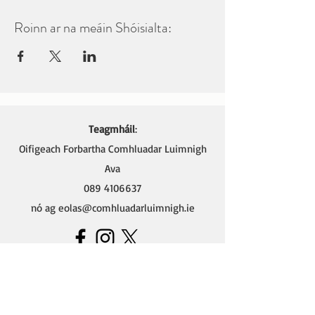
Roinn ar na meáin Shóisialta:
Teagmháil
:
Oifigeach Forbartha Comhluadar Luimnigh
Ava
089 4106637
nó ag
eolas@comhluadarluimnigh.ie
Ava - Oifigeach Forbartha na Gaeilge,
Oifig Chomhluadar Luimnigh
Seomra 4 (Thuas Staighre),