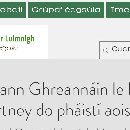
obail
Grúpaí éagsúla
Ime
ann Ghreannáin le
tney do pháistí aois