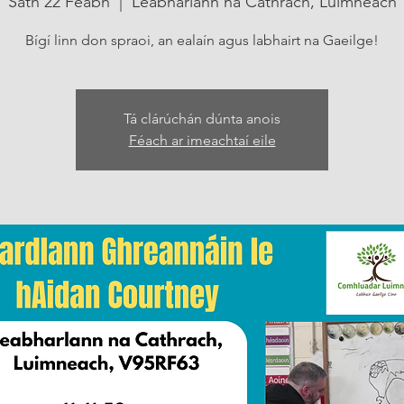
Sath 22 Feabh
  |  
Leabharlann na Cathrach, Luimneach
Bígí linn don spraoi, an ealaín agus labhairt na Gaeilge!
Tá clárúchán dúnta anois
Féach ar imeachtaí eile