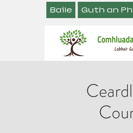
Baile
Guth an Ph
Ceardl
Cour