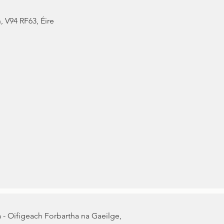
 V94 RF63, Éire
 - Oifigeach Forbartha na Gaeilge,