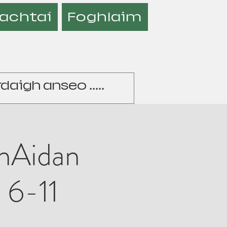
achtaí
Foghlaim
 hAidan
 6-11