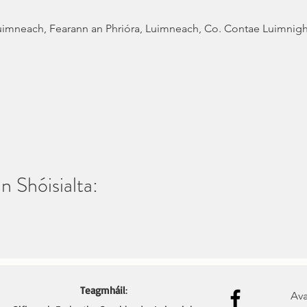
uimneach, Fearann an Phrióra, Luimneach, Co. Contae Luimnigh,
n Shóisialta:
Teagmháil
:
Ava