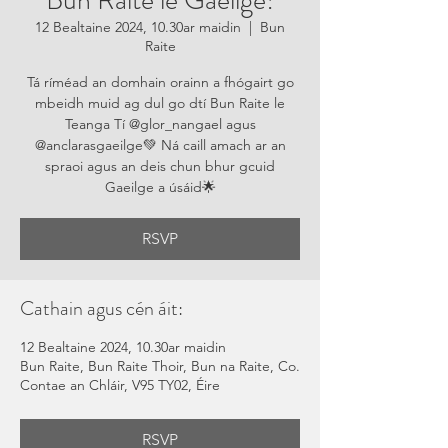
Bun Raite le Gaeilge!
12 Bealtaine 2024, 10.30ar maidin
  |  
Bun
Raite
Tá ríméad an domhain orainn a fhógairt go
mbeidh muid ag dul go dtí Bun Raite le
Teanga Tí @glor_nangael agus
@anclarasgaeilge💚 Ná caill amach ar an
spraoi agus an deis chun bhur gcuid
Gaeilge a úsáid🌟
RSVP
Cathain agus cén áit:
12 Bealtaine 2024, 10.30ar maidin
Bun Raite, Bun Raite Thoir, Bun na Raite, Co.
Contae an Chláir, V95 TY02, Éire
RSVP