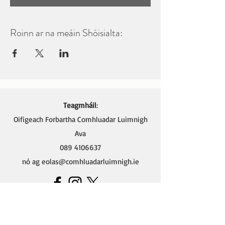
Roinn ar na meáin Shóisialta:
Teagmháil
:
Oifigeach Forbartha Comhluadar Luimnigh
Ava
089 4106637
nó ag
eolas@comhluadarluimnigh.ie
Ava - Oifigeach Forbartha na Gaeilge,
Oifig Chomhluadar Luimnigh