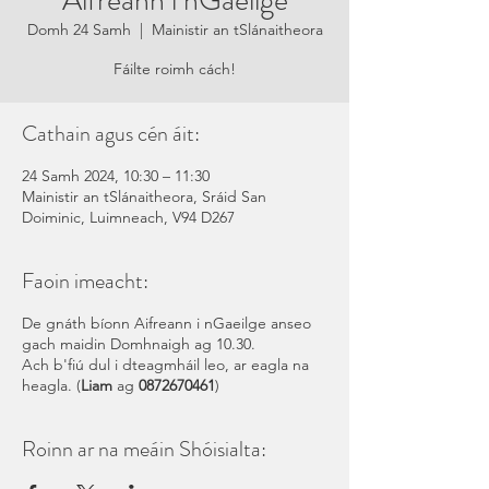
Aifreann i nGaeilge
Domh 24 Samh
  |  
Mainistir an tSlánaitheora
Fáilte roimh cách!
Cathain agus cén áit:
24 Samh 2024, 10:30 – 11:30
Mainistir an tSlánaitheora, Sráid San
Doiminic, Luimneach, V94 D267
Faoin imeacht:
De gnáth bíonn Aifreann i nGaeilge anseo
gach maidin Domhnaigh ag 10.30.
Ach b'fiú dul i dteagmháil leo, ar eagla na
heagla. (
Liam
ag
0872670461
)
Roinn ar na meáin Shóisialta: