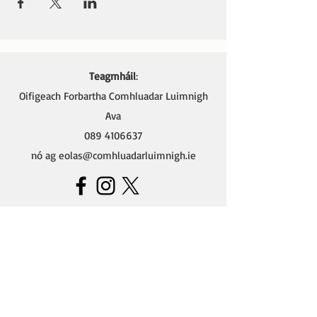
Teagmháil
:
Oifigeach Forbartha Comhluadar Luimnigh
Ava
089 4106637
nó ag
eolas@comhluadarluimnigh.ie
Ava - Oifigeach Forbartha na Gaeilge,
Oifig Chomhluadar Luimnigh
Seomra 4 (Thuas Staighre),
18 Sráid Thomáis,
Cathair Luimnigh.